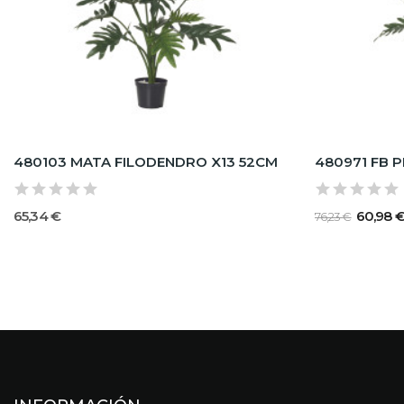
480103 MATA FILODENDRO X13 52CM
65,34 €
60,98 
76,23 €