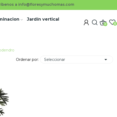
ríbenos a info@floresymuchomas.com
uminacion
Jardín vertical
0
0
lodendro

Ordenar por:
Seleccionar