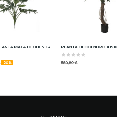
480971 FB PLANTA MATA FILODENDRO X13 55CM C/M
PLANTA FILODENDRO X15 I
€
580,80 €
-20%