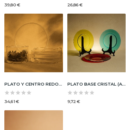
39,80 €
26,86 €
PLATO Y CENTRO REDONDO C/ FRÍO
PLATO BASE CRISTAL (AMARILLO, AZUL, NARANJA,...
34,61 €
9,72 €