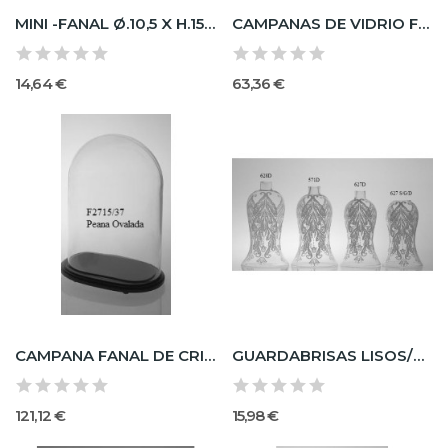
MINI -FANAL Ø.10,5 X H.15 C/PLATITO VIDRIO Ø.12
CAMPANAS DE VIDRIO FANALES DE CRISTAL / PEANAS...
14,64 €
63,36 €
CAMPANA FANAL DE CRISTAL
GUARDABRISAS LISOS/DECORADOS CON/SIN GOLLETE
121,12 €
15,98 €