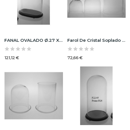
FANAL OVALADO Ø.27 X Ø.15 X H.37
Farol De Cristal Soplado En 3 Tamaños
121,12 €
72,66 €