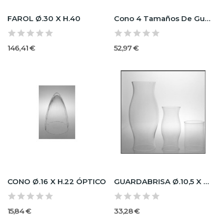
FAROL Ø.30 X H.40
Cono 4 Tamaños De Guardabrisa
146,41 €
52,97 €
CONO Ø.16 X H.22 ÓPTICO
GUARDABRISA Ø.10,5 X H.15 - 2 LADOS ABIERTO
15,84 €
33,28 €