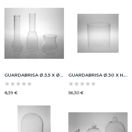
GUARDABRISA Ø.3,5 X Ø.8 X Ø.5 X H.26 -2 LADOS...
GUARDABRISA Ø.30 X H.30 - 2 LADOS ABIERTOS
8,39 €
56,30 €