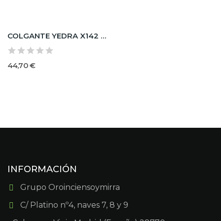
COLGANTE YEDRA X142 UV2 OUTDOOR
44,70 €
INFORMACIÓN
Grupo Oroinciensoymirra
C/ Platino nº4, naves 7, 8 y 9