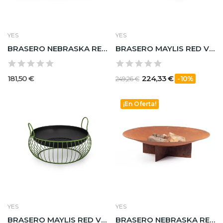
YES
YES
BRASERO NEBRASKA RED HERRUMBRE D73X24H
BRASERO MAYLIS RED VERDE D78X34,50H
181,50 €
224,33 €
-10%
249,26 €
¡En Oferta!
YES
YES
BRASERO MAYLIS RED VERDE D57X22H
BRASERO NEBRASKA RED HERRUMBRE D100X27H