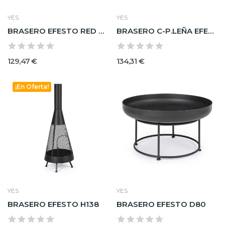
YES
YES
BRASERO EFESTO RED ROJIZO D50X63H
BRASERO C-P.LEÑA EFESTO50X50
129,47 €
134,31 €
¡En Oferta!
YES
YES
BRASERO EFESTO H138
BRASERO EFESTO D80