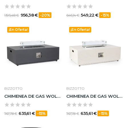
956,38 €
549,22 €
-20%
-15%
1.195,48 €
646,14 €
¡En Oferta!
¡En Oferta!
BIZZOTTO
BIZZOTTO
CHIMENEA DE GAS WOLKE GRIS OSCURO 110X65
CHIMENEA DE GAS WOLKE BEIGE 110X65
635,61 €
635,61 €
-15%
-15%
747,78 €
747,78 €