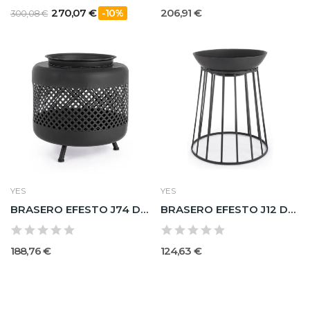
270,07 €
206,91 €
-10%
300,08 €
YES
YES
BRASERO EFESTO J74 D50
BRASERO EFESTO J12 D50
188,76 €
124,63 €