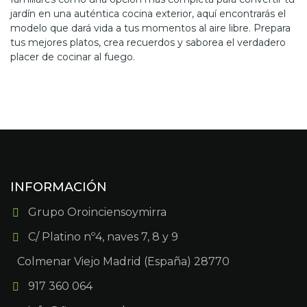
jardín en una auténtica cocina exterior, aquí encontrarás el
modelo que dará vida a tus momentos al aire libre. Prepara
tus mejores platos, crea recuerdos y saborea el verdadero
placer de cocinar al fuego.
INFORMACIÓN
Grupo Oroinciensoymirra
C/ Platino nº4, naves 7, 8 y 9
Colmenar Viejo Madrid (España) 28770
917 360 064