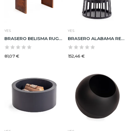
YES
YES
BRASERO BELISMA RUGGINE 50X30
BRASERO ALABAMA RED NEGRO D50X70H
81,07 €
152,46 €