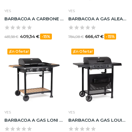
YES
YES
BARBACOA A CARBONE VLORA
BARBACOA A GAS ALEANDRO 5 BRUCIATORI
409,34 €
666,47 €
-15%
-15%
481,58 €
784,08 €
¡En Oferta!
¡En Oferta!
YES
YES
BARBACOA A GAS LONI 3 BRUCIATORI
BARBACOA A GAS LOUIS 3 BRUCIATORI