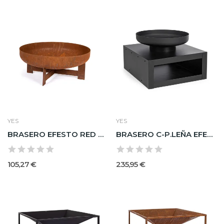
YES
YES
BRASERO EFESTO RED ROJIZO D50X21H
BRASERO C-P.LEÑA EFESTO 70X70
105,27 €
235,95 €