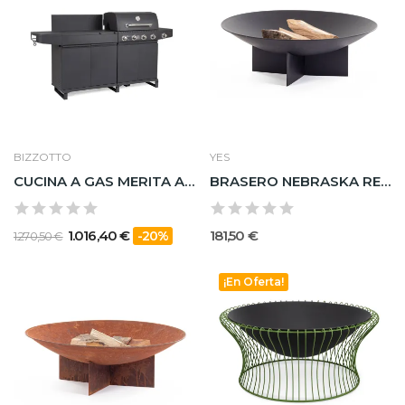
BIZZOTTO
YES
CUCINA A GAS MERITA ANTRACITE
BRASERO NEBRASKA RED NEGRO D73X24H
1.016,40 €
181,50 €
-20%
1.270,50 €
¡En Oferta!