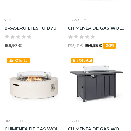
YES
BIZZOTTO
BRASERO EFESTO D70
CHIMENEA DE GAS WOLKE GRIS OSCURO D104
189,97 €
956,38 €
-20%
1.195,48 €
¡En Oferta!
¡En Oferta!
BIZZOTTO
BIZZOTTO
CHIMENEA DE GAS WOLKE BEIGE D104
CHIMENEA DE GAS WOLKE GRIS OSCURO 109X59