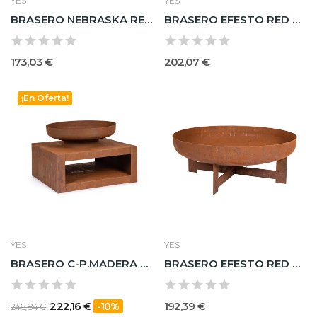
YES
YES
BRASERO NEBRASKA RED BAJO NEGRO D60X26H
BRASERO EFESTO RED NEGRO D50X45H
173,03 €
202,07 €
¡En Oferta!
YES
YES
BRASERO C-P.MADERA EFESTO ROJIZO 70X38H
BRASERO EFESTO RED ROJIZO D70X26H
222,16 €
192,39 €
-10%
246,84 €