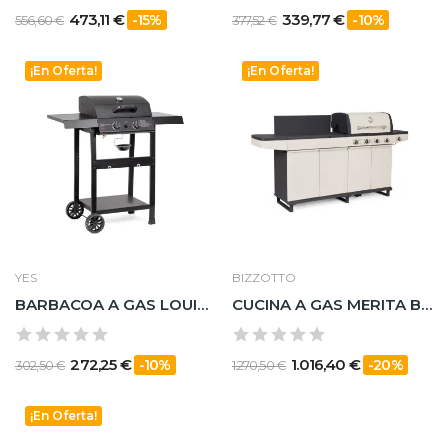
473,11 €
339,77 €
-15%
-10%
556,60 €
377,52 €
¡En Oferta!
¡En Oferta!
YES
BIZZOTTO
BARBACOA A GAS LOUIS 2 BRUCIATORI
CUCINA A GAS MERITA BEIGE/ANTRACITE
272,25 €
1.016,40 €
-10%
-20%
302,50 €
1.270,50 €
¡En Oferta!