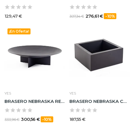
129,47 €
276,61 €
-10%
307,34 €
¡En Oferta!
YES
YES
BRASERO NEBRASKA RED NEGRO D100X27H
BRASERO NEBRASKA CU BAJO NEGRO D60X26H
300,56 €
187,55 €
-10%
333,96 €