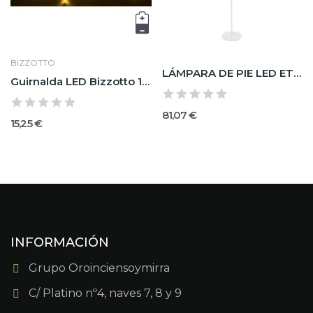
BIZZOTTO
LÁMPARA DE PIE LED ETNA BLANCO H115
Guirnalda LED Bizzotto 180 Luces Cálidas 8,95m...
81,07 €
15,25 €
INFORMACIÓN
Grupo Oroinciensoymirra
C/ Platino nº4, naves 7, 8 y 9