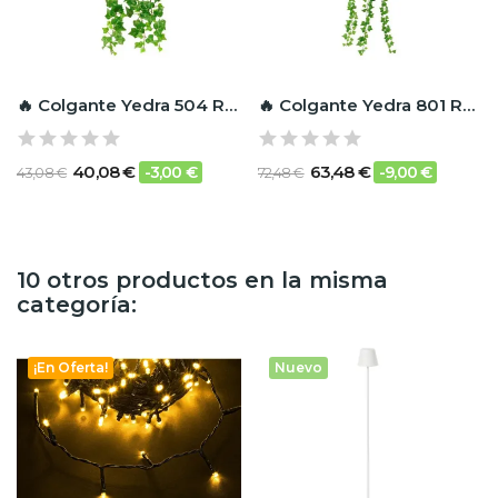
🔥 Colgante Yedra 504 RF Ignífugo
🔥 Colgante Yedra 801 RF Ignífugo
40,08 €
63,48 €
-3,00 €
-9,00 €
43,08 €
72,48 €
10 otros productos en la misma
categoría:
¡En Oferta!
Nuevo