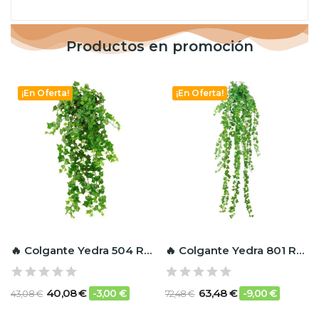
Productos en promoción
¡En Oferta!
¡En Oferta!
🔥 Colgante Yedra 504 RF Ignífugo
🔥 Colgante Yedra 801 RF Ignífugo
40,08 €
63,48 €
-3,00 €
-9,00 €
43,08 €
72,48 €