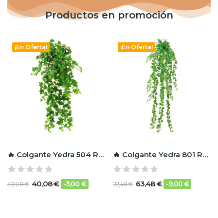
Productos en promoción
¡En Oferta!
¡En Oferta!
🔥 Colgante Yedra 504 RF Ignífugo
🔥 Colgante Yedra 801 RF Ignífugo
40,08 €
63,48 €
-3,00 €
-9,00 €
43,08 €
72,48 €