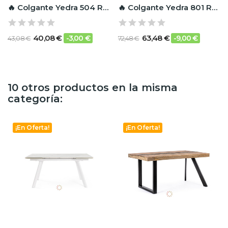
🔥 Colgante Yedra 504 RF Ignífugo
🔥 Colgante Yedra 801 RF Ignífugo
40,08 €
63,48 €
-3,00 €
-9,00 €
43,08 €
72,48 €
10 otros productos en la misma
categoría:
¡En Oferta!
¡En Oferta!