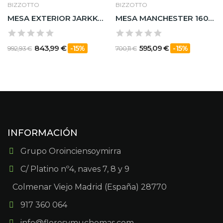
BIZZOTTO
BIZZOTTO
MESA EXTERIOR JARKKO 160-240X90 BLANCO
MESA MANCHESTER 160X90
843,99 €
595,09 €
-15%
-15%
992,93 €
700,11 €
INFORMACIÓN
Grupo Oroinciensoymirra
C/ Platino nº4, naves 7, 8 y 9
Colmenar Viejo Madrid (España) 28770
917 360 064
info@floresymuchomas.com