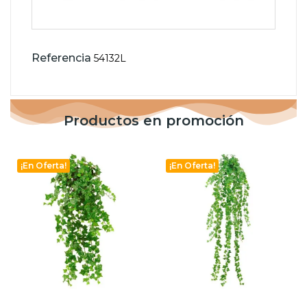
Referencia
54132L
Productos en promoción
¡En Oferta!
¡En Oferta!