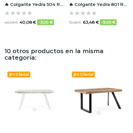
🔥 Colgante Yedra 504 RF Ignífugo
🔥 Colgante Yedra 801 RF Ignífugo
40,08 €
63,48 €
-3,00 €
-9,00 €
43,08 €
72,48 €
10 otros productos en la misma
categoría:
¡En Oferta!
¡En Oferta!