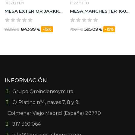
BIZZOTTO
BIZZOTTO
MESA EXTERIOR JARKKO 160-240X90 BLANCO
MESA MANCHESTER 160X90
843,99 €
595,09 €
-15%
-15%
992,93 €
700,11 €
INFORMACIÓN
Grupo Oroinciensoymirra
C/ Platino nº4, naves 7, 8 y 9
Colmenar Viejo Madrid (España) 28770
917 360 064
info@floresymuchomas.com