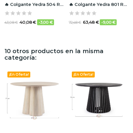
🔥 Colgante Yedra 504 RF Ignífugo
🔥 Colgante Yedra 801 RF Ignífugo
40,08 €
63,48 €
-3,00 €
-9,00 €
43,08 €
72,48 €
10 otros productos en la misma
categoría:
¡En Oferta!
¡En Oferta!