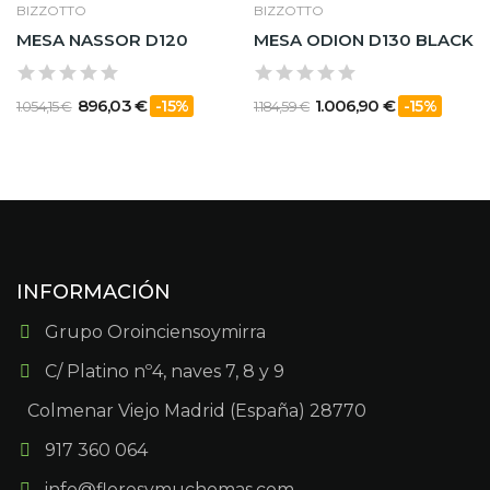
BIZZOTTO
BIZZOTTO
MESA NASSOR D120
MESA ODION D130 BLACK
896,03 €
1.006,90 €
-15%
-15%
1.054,15 €
1.184,59 €
INFORMACIÓN
Grupo Oroinciensoymirra
C/ Platino nº4, naves 7, 8 y 9
Colmenar Viejo Madrid (España) 28770
917 360 064
info@floresymuchomas.com