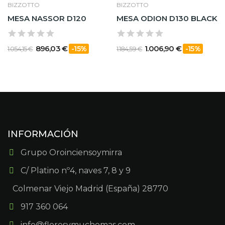
BIZZOTTO
BIZZOTTO
MESA NASSOR D120
MESA ODION D130 BLACK
896,03 €
1.006,90 €
-15%
-15%
1.054,15 €
1.184,59 €
INFORMACIÓN
Grupo Oroinciensoymirra
C/ Platino nº4, naves 7, 8 y 9
Colmenar Viejo Madrid (España) 28770
917 360 064
info@floresymuchomas.com