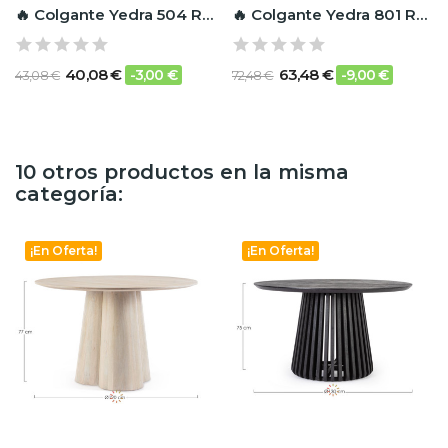
🔥 Colgante Yedra 504 RF Ignífugo
🔥 Colgante Yedra 801 RF Ignífugo
40,08 €
63,48 €
-3,00 €
-9,00 €
43,08 €
72,48 €
10 otros productos en la misma
categoría:
¡En Oferta!
¡En Oferta!