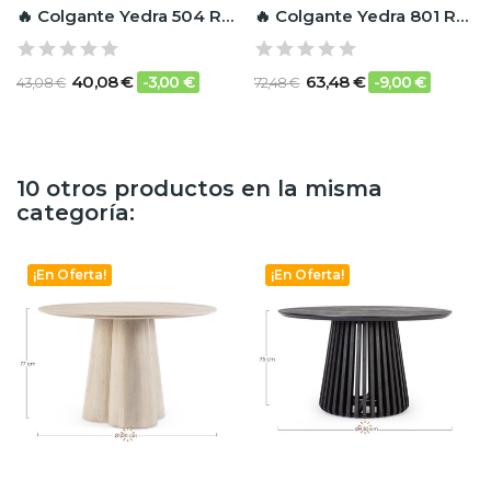
🔥 Colgante Yedra 504 RF Ignífugo
🔥 Colgante Yedra 801 RF Ignífugo
40,08 €
63,48 €
-3,00 €
-9,00 €
43,08 €
72,48 €
10 otros productos en la misma
categoría:
¡En Oferta!
¡En Oferta!