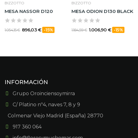
BIZZOTTO
BIZZOTTO
MESA NASSOR D120
MESA ODION D130 BLACK
896,03 €
1.006,90 €
-15%
-15%
1.054,15 €
1.184,59 €
INFORMACIÓN
Grupo Oroinciensoymirra
C/ Platino nº4, naves 7, 8 y 9
Colmenar Viejo Madrid (España) 28770
917 360 064
info@floresymuchomas.com