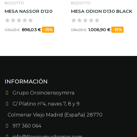
BIZZOTTO
BIZZOTTO
MESA NASSOR D120
MESA ODION D130 BLACK
896,03 €
1.006,90 €
-15%
-15%
1.054,15 €
1.184,59 €
INFORMACIÓN
Grupo Oroinciensoymirra
C/ Platino nº4, naves 7, 8 y 9
Colmenar Viejo Madrid (España) 28770
917 360 064
info@floresymuchomas.com