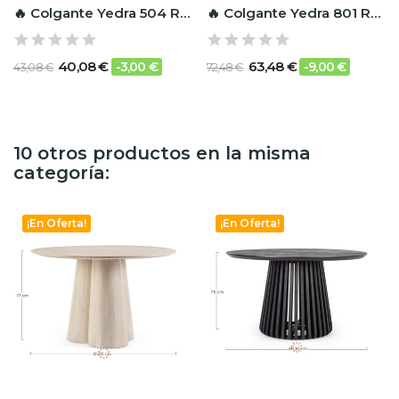
🔥 Colgante Yedra 504 RF Ignífugo
🔥 Colgante Yedra 801 RF Ignífugo
40,08 €
63,48 €
-3,00 €
-9,00 €
43,08 €
72,48 €
10 otros productos en la misma
categoría:
¡En Oferta!
¡En Oferta!