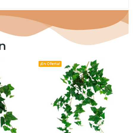
n
¡En Oferta!