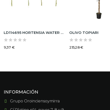
LD114695 HORTENSIA WATER STEM
OLIVO TOPIARI
9,37 €
215,28 €
INFORMACIÓN
Grupo Oroinciensoymirra
C/ Platino nº4, naves 7, 8 y 9