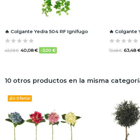
🔥 Colgante Yedra 504 RF Ignífugo
🔥 Colgante 
40,08 €
63,48 
-3,00 €
43,08 €
72,48 €
10 otros productos en la misma categorí
¡En Oferta!