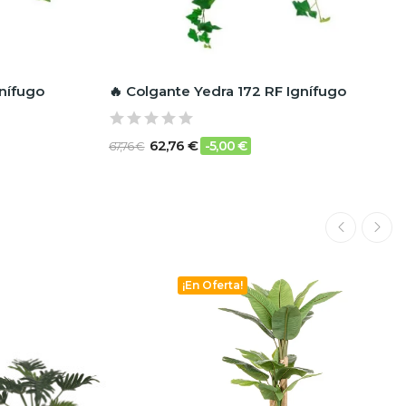
gnífugo
🔥 Colgante Yedra 172 RF Ignífugo
62,76 €
-5,00 €
67,76 €
¡En Oferta!