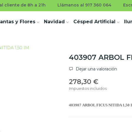
l cliente de 8h a 21h
Llámanos al 917 360 064
Esc
lantas y Flores
Navidad
Césped Artificial
Il
ITIDA 1,50 IM
403907 ARBOL FI
Dejar una valoración
278,30 €
Impuestos incluidos
403907 ARBOL FICUS NITIDA 1,50 