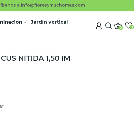
ríbenos a info@floresymuchomas.com
uminacion
Jardín vertical
0
0
CUS NITIDA 1,50 IM
IM