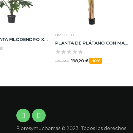
BIZZOTTO
480103 MATA FILODENDRO X13 52CM
PLANTA DE PLÁTANO CON MACETERO 20HOJAS H200
198,20 €
-10%
220,22 €
Floresymuchomas © 2023. Todos los derechos