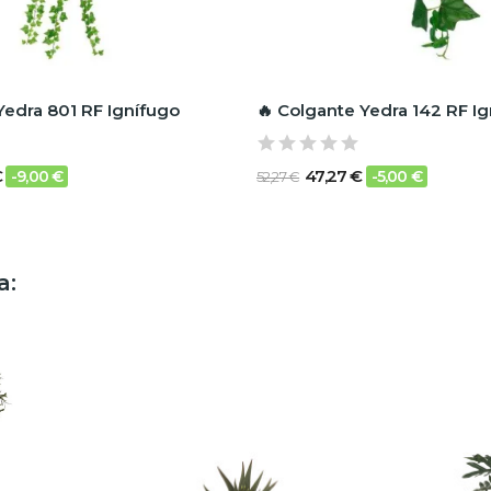
Yedra 801 RF Ignífugo
🔥 Colgante Yedra 142 RF I
€
47,27 €
-9,00 €
-5,00 €
52,27 €
a: