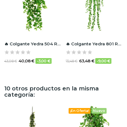
🔥 Colgante Yedra 504 RF Ignífugo
🔥 Colgante Yedra 801 RF Ignífugo
40,08 €
63,48 €
-3,00 €
-9,00 €
43,08 €
72,48 €
10 otros productos en la misma
categoría:
¡En Oferta!
Nuevo