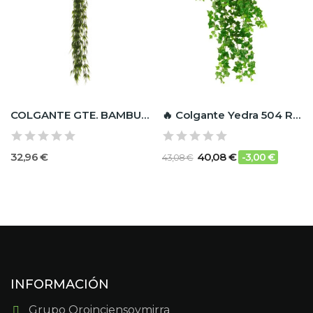
COLGANTE GTE. BAMBU 125CM PLAST
🔥 Colgante Yedra 504 RF Ignífugo
32,96 €
40,08 €
-3,00 €
43,08 €
INFORMACIÓN
Grupo Oroinciensoymirra