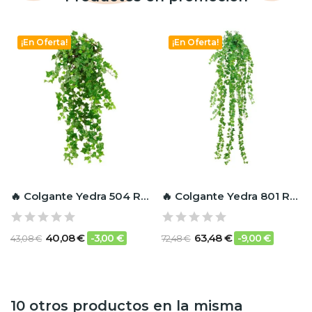
¡En Oferta!
¡En Oferta!
🔥 Colgante Yedra 504 RF Ignífugo
🔥 Colgante Yedra 801 RF Ignífugo
40,08 €
63,48 €
-3,00 €
-9,00 €
43,08 €
72,48 €
10 otros productos en la misma