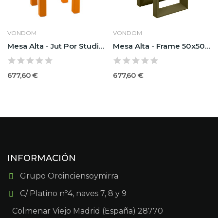
VONDOM
VONDOM
Mesa Alta - Jut Por Studio Vondom 50x50x100
Mesa Alta - Frame 50x50x100 Por Ramón Esteve -...
677,60 €
677,60 €
INFORMACIÓN
Grupo Oroinciensoymirra
C/ Platino nº4, naves 7, 8 y 9
Colmenar Viejo Madrid (España) 28770