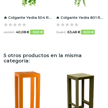
🔥 Colgante Yedra 504 RF Ignífugo
🔥 Colgante Yedra 801 RF Ignífugo
40,08 €
63,48 €
-3,00 €
-9,00 €
43,08 €
72,48 €
5 otros productos en la misma
categoría: