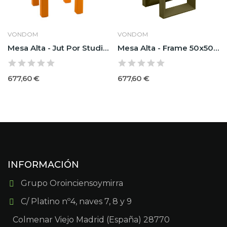
VONDOM
VONDOM
Mesa Alta - Jut Por Studio Vondom 50x50x100
Mesa Alta - Frame 50x50x100 Por Ramón Esteve -...
677,60 €
677,60 €
INFORMACIÓN
Grupo Oroinciensoymirra
C/ Platino nº4, naves 7, 8 y 9
Colmenar Viejo Madrid (España) 28770