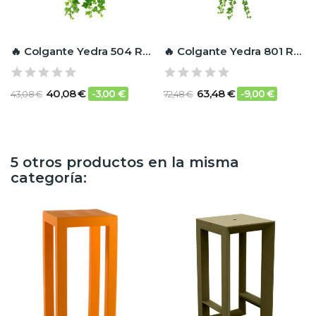
🔥 Colgante Yedra 504 RF Ignífugo
🔥 Colgante Yedra 801 RF Ignífugo
40,08 €
63,48 €
-3,00 €
-9,00 €
43,08 €
72,48 €
5 otros productos en la misma
categoría: