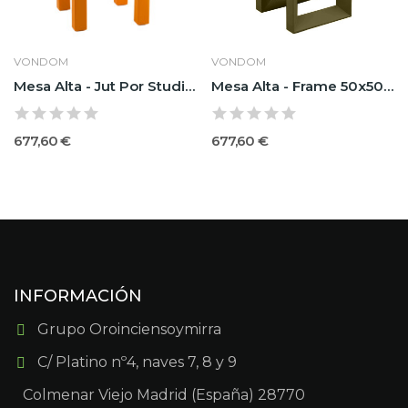
VONDOM
VONDOM
Mesa Alta - Jut Por Studio Vondom 50x50x100
Mesa Alta - Frame 50x50x100 Por Ramón Esteve -...
677,60 €
677,60 €
INFORMACIÓN
Grupo Oroinciensoymirra
C/ Platino nº4, naves 7, 8 y 9
Colmenar Viejo Madrid (España) 28770