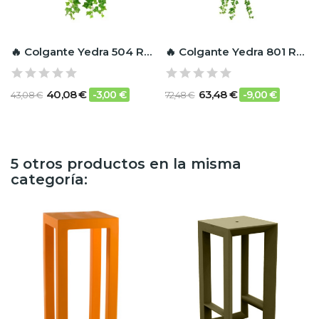
🔥 Colgante Yedra 504 RF Ignífugo
🔥 Colgante Yedra 801 RF Ignífugo
40,08 €
63,48 €
-3,00 €
-9,00 €
43,08 €
72,48 €
5 otros productos en la misma
categoría: