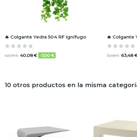
🔥 Colgante Yedra 504 RF Ignífugo
🔥 Colgante 
40,08 €
63,48 
-3,00 €
43,08 €
72,48 €
10 otros productos en la misma categorí