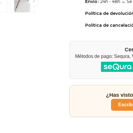
Envío
24h - 48h ↔ Se
Política de devolució
Política de cancelaci
Cer
Métodos de pago: Sequra, V
¿Has visto
Escríb