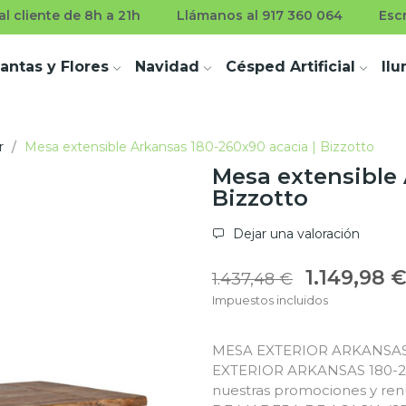
l cliente de 8h a 21h
Llámanos al 917 360 064
Esc
lantas y Flores
Navidad
Césped Artificial
Il
r
Mesa extensible Arkansas 180-260x90 acacia | Bizzotto
Mesa extensible 
Bizzotto
Dejar una valoración
1.149,98 
1.437,48 €
Impuestos incluidos
MESA EXTERIOR ARKANSAS 1
EXTERIOR ARKANSAS 180-260
nuestras promociones y re