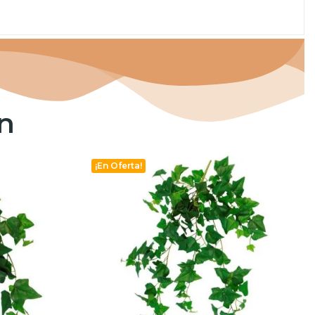
n
¡En Oferta!