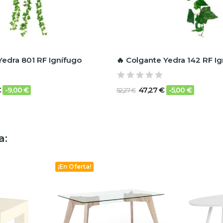
Yedra 801 RF Ignífugo
🔥 Colgante Yedra 142 RF I
€
47,27 €
-9,00 €
-5,00 €
52,27 €
a:
¡En Oferta!