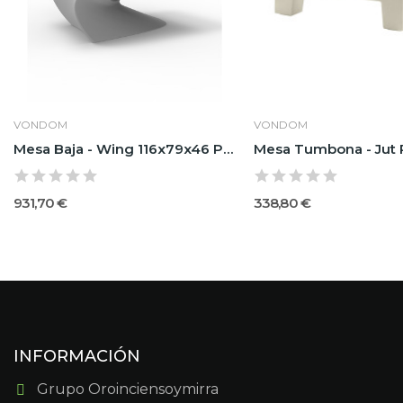
VONDOM
VONDOM
Mesa Baja - Wing 116x79x46 Por A-Cero
931,70 €
338,80 €
INFORMACIÓN
Grupo Oroinciensoymirra