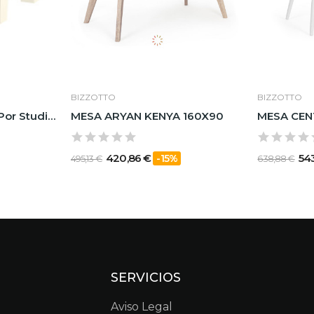
BIZZOTTO
BIZZOTTO
Mesa Tumbona - Jut Por Studio Vondom 60x60x20
MESA ARYAN KENYA 160X90
420,86 €
54
-15%
495,13 €
638,88 €
SERVICIOS
Aviso Legal