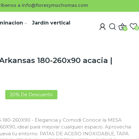
ríbenos a info@floresymuchomas.com
uminacion
Jardín vertical
0
0
Arkansas 180-260x90 acacia |
€
20% De Descuento
80-260X90 - Elegancia y Comodi Conoce la MESA
X90, ideal para mejorar cualquier espacio. Aprovecha
nueva tu entorno. PATAS DE ACERO INOXIDABLE, TAPA