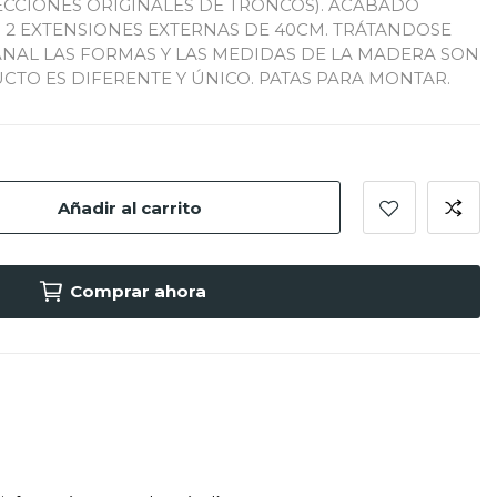
ECCIONES ORIGINALES DE TRONCOS). ACABADO
. 2 EXTENSIONES EXTERNAS DE 40CM. TRÁTANDOSE
NAL LAS FORMAS Y LAS MEDIDAS DE LA MADERA SON
CTO ES DIFERENTE Y ÚNICO. PATAS PARA MONTAR.
Añadir al carrito
Comprar ahora