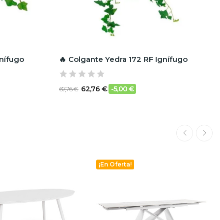
gnífugo
🔥 Colgante Yedra 172 RF Ignífugo
62,76 €
-5,00 €
67,76 €
¡En Oferta!