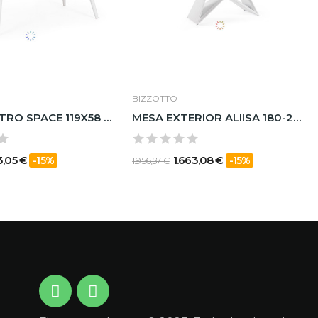
BIZZOTTO
MESA CENTRO SPACE 119X58 BLANCO QS20
MESA EXTERIOR ALIISA 180-260X90
3,05 €
1.663,08 €
-15%
-15%
1.956,57 €