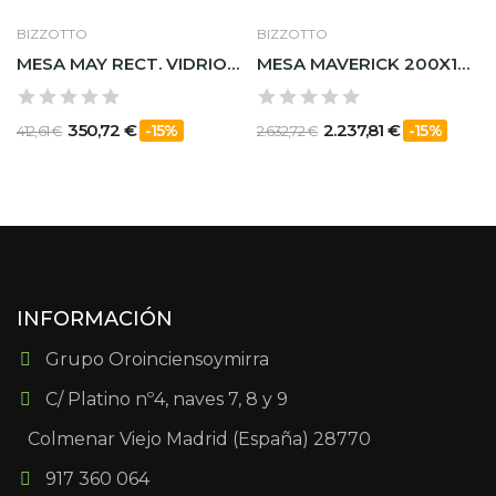
BIZZOTTO
BIZZOTTO
MESA MAY RECT. VIDRIO PATA NAT. 160X90
MESA MAVERICK 200X100 TAPA Y PATAS DE MADERA DE...
350,72 €
2.237,81 €
-15%
-15%
412,61 €
2.632,72 €
INFORMACIÓN
Grupo Oroinciensoymirra
C/ Platino nº4, naves 7, 8 y 9
Colmenar Viejo Madrid (España) 28770
917 360 064