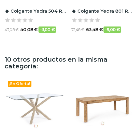
🔥 Colgante Yedra 504 RF Ignífugo
🔥 Colgante Yedra 801 RF Ignífugo
40,08 €
63,48 €
-3,00 €
-9,00 €
43,08 €
72,48 €
10 otros productos en la misma
categoría:
¡En Oferta!