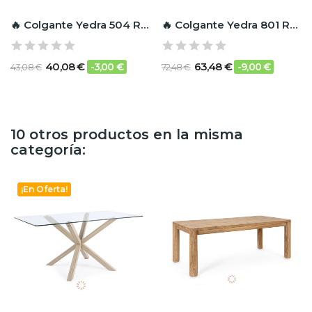
🔥 Colgante Yedra 504 RF Ignífugo
🔥 Colgante Yedra 801 RF Ignífugo
40,08 €
63,48 €
-3,00 €
-9,00 €
43,08 €
72,48 €
10 otros productos en la misma
categoría:
¡En Oferta!