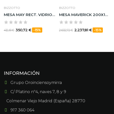
BIZZOTTO
BIZZOTTO
MESA MAY RECT. VIDRIO PATA NAT. 160X90
MESA MAVERICK 200X100 TAPA Y PATAS DE MADERA DE...
350,72 €
2.237,81 €
-15%
-15%
412,61 €
2.632,72 €
INFORMACIÓN
Grupo Oroinciensoymirra
C/ Platino nº4, naves 7, 8 y 9
Colmenar Viejo Madrid (España) 28770
917 360 064