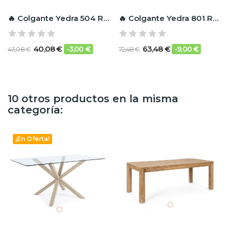
🔥 Colgante Yedra 504 RF Ignífugo
🔥 Colgante Yedra 801 RF Ignífugo
40,08 €
63,48 €
-3,00 €
-9,00 €
43,08 €
72,48 €
10 otros productos en la misma
categoría:
¡En Oferta!