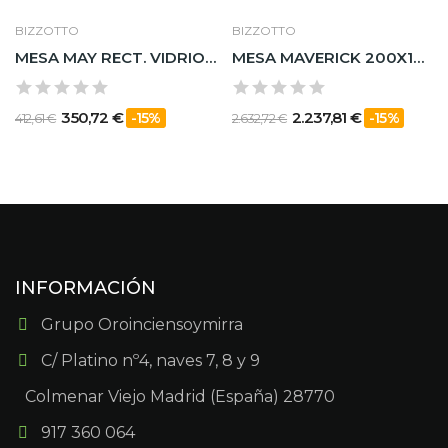
BIZZOTTO
BIZZOTTO
MESA MAY RECT. VIDRIO PATA NAT. 160X90
MESA MAVERICK 200X100 TAPA Y PATAS DE MADERA DE...
350,72 €
2.237,81 €
-15%
-15%
412,61 €
2.632,72 €
INFORMACIÓN
Grupo Oroinciensoymirra
C/ Platino nº4, naves 7, 8 y 9
Colmenar Viejo Madrid (España) 28770
917 360 064